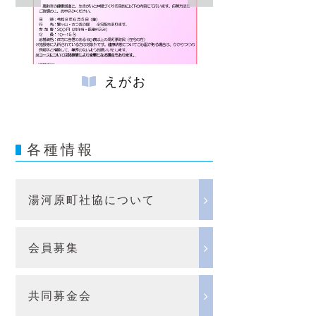
えがお
社協
各種情報
湯河原町社協について
会員募集
共同募金会