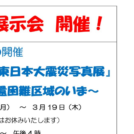
えがお
社協ゆがわら